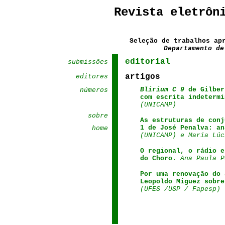
Revista
eletrôn
Seleção de trabalhos ap
Departamento de
editorial
.
submissões
artigos
...
editores
Blirium C 9
de Gilber
....
números
com escrita indetermi
....
(UNICAMP)
.
.
.
...
sobre
As estruturas de conj
1 de José Penalva: an
.
..
.
...
home
(UNICAMP) e Maria Lúc
O regional, o rádio e
do Choro.
Ana Paula P
Por uma renovação do 
Leopoldo Miguez sobr
(UFES /USP / Fapesp)