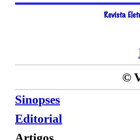
© V
Sinopses
Editorial
Artigos