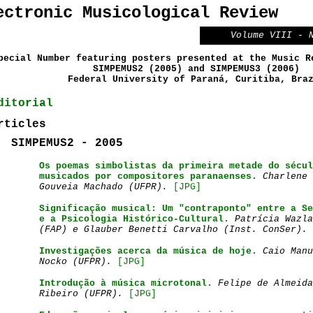
ectronic Musicological Review
Volume VIII - 
pecial Number featuring posters presented at the Music R
SIMPEMUS2 (2005) and SIMPEMUS3 (2006)
Federal University of Paraná, Curitiba, Bra
ditorial
ticles
SIMPEMUS2 - 2005
Os poemas simbolistas da primeira metade do sécul
musicados por compositores paranaenses
.
Charlene 
Gouveia Machado (UFPR)
.
[JPG]
Significação musical: Um "contraponto" entre a Se
e a Psicologia Histórico-Cultural.
Patrícia Wazla
(FAP) e Glauber Benetti Carvalho (Inst. ConSer)
.
Investigações acerca da música de hoje.
Caio Manu
Nocko (UFPR)
.
[JPG]
Introdução à música microtonal.
Felipe de Almeida
Ribeiro (UFPR)
.
[JPG]