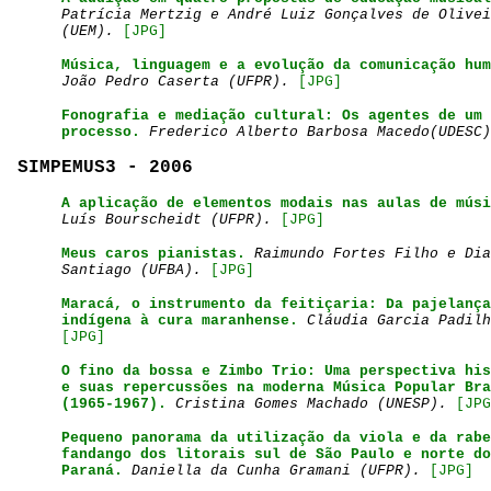
Patrícia Mertzig e André Luiz Gonçalves de Olivei
(UEM)
.
[JPG]
Música, linguagem e a evolução da comunicação hum
João Pedro Caserta (UFPR)
.
[JPG]
Fonografia e mediação cultural: Os agentes de um
processo.
Frederico Alberto Barbosa Macedo(UDESC)
SIMPEMUS3 - 2006
A aplicação de elementos modais nas aulas de músi
Luís Bourscheidt (UFPR).
[JPG]
Meus caros pianistas.
Raimundo Fortes Filho e Dia
Santiago (UFBA).
[JPG]
Maracá, o instrumento da feitiçaria: Da pajelança
indígena à cura maranhense.
Cláudia Garcia Padilh
[JPG]
O fino da bossa e Zimbo Trio: Uma perspectiva his
e suas repercussões na moderna Música Popular Bra
(1965-1967).
Cristina Gomes Machado (UNESP).
[JPG
Pequeno panorama da utilização da viola e da rabe
fandango dos litorais sul de São Paulo e norte do
Paraná.
Daniella da Cunha Gramani (UFPR).
[JPG]