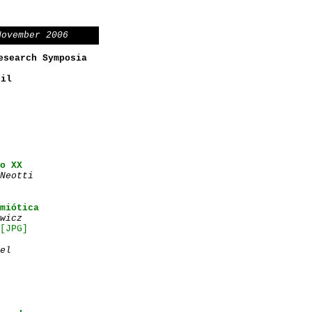
November 2006
esearch Symposia
zil
o XX
Neotti
miótica
wicz
[JPG]
el