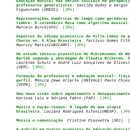
Educação musical nas séries iniciais na perspecti
professores generalistas.
Vanilda Godoy e Sérgio
Figueiredo (UDESC)
.
[JPG]
Representações numéricas de tempo como geradores 
timbre: O calendário Maia como algoritmo musical.
Marcelo Birck(UFG)
.
[JPG]
Aspectos do idioma pianístico de Villa-Lobos na p
Choros no. 5 Alma Brasileira.
Tarcísio Gomes Filh
Mauricy Martin(UNICAMP)
.
[JPG]
Um estudo técnico-pianístico do
Mikrokosmos
de Bé
Bartók segundo a abordagem de Cláudio Richerme.
S
Laurelee Schulz e André Luiz Gonçalves de Oliveir
(UEM)
.
[JPG]
Formação de professores e educação musical: Traça
perfil.
Mônica Zewe Uriarte (UNIVALE) Paulo Chies
(UFPR)
.
[JPG]
Uma nova visão sobre aquecimento e desaquecimento
Karissa Laiz e Adriana Fabro (FAP)
.
[JPG]
Música e nação-cosmos: O legado de uma utopia
brasileira.
Luciana Rodrigues Gifoni(UNESP)
.
[JPG
Música e comunicação.
Cristine Piassetta (SEC)
.
[
A audição em quatro propostas de educação musical