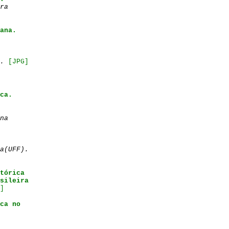
ra
ana.
.
[JPG]
ca.
na
a(UFF).
tórica
sileira
]
ca no