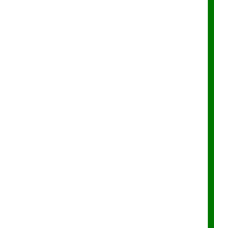
.
.
.
..