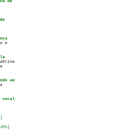
va de
de
eça
o e
la
abrina
a
ndo um
a
 vocal.
]
JPG]
.