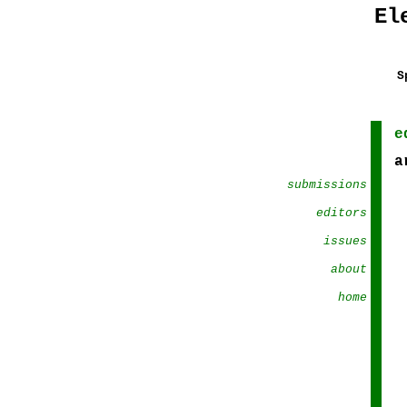
El
S
e
ar
submissions
editors
issues
about
home
.
.
.